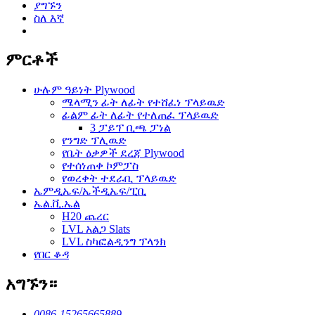
ያግኙን
ስለ እኛ
ምርቶች
ሁሉም ዓይነት Plywood
ሜላሚን ፊት ለፊት የተሸፈነ ፕላይዉድ
ፊልም ፊት ለፊት የተለጠፈ ፕላይዉድ
3 ፓይፕ ቢጫ ፓነል
የንግድ ፕሊዉድ
የቤት ዕቃዎች ደረጃ Plywood
የተሰነጠቀ ኮምፓስ
የወረቀት ተደራቢ ፕላይዉድ
ኤምዲኤፍ/ኤችዲኤፍ/ፒቢ
ኤል.ቪ.ኤል
H20 ጨረር
LVL አልጋ Slats
LVL ስካፎልዲንግ ፕላንክ
የበር ቆዳ
አግኙን።
0086-15265665889