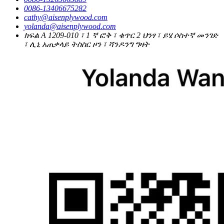
0086-13406675282
cathy@aisenplywood.com
yolanda@aisenplywood.com
ክፍል A 1209-010 ፣ 1 ኛ ፎቅ ፣ ቁጥር 2 ህንፃ ፣ ይሄ ሶስተኛ መንገድ
፣ ሊኒ አጠቃላይ ትስስር ዞን ፣ ሻንዶንግ ግዛት