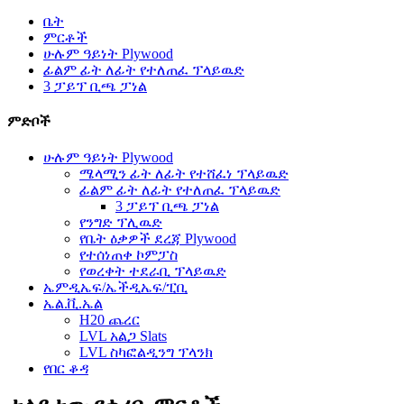
ቤት
ምርቶች
ሁሉም ዓይነት Plywood
ፊልም ፊት ለፊት የተለጠፈ ፕላይዉድ
3 ፓይፕ ቢጫ ፓነል
ምድቦች
ሁሉም ዓይነት Plywood
ሜላሚን ፊት ለፊት የተሸፈነ ፕላይዉድ
ፊልም ፊት ለፊት የተለጠፈ ፕላይዉድ
3 ፓይፕ ቢጫ ፓነል
የንግድ ፕሊዉድ
የቤት ዕቃዎች ደረጃ Plywood
የተሰነጠቀ ኮምፓስ
የወረቀት ተደራቢ ፕላይዉድ
ኤምዲኤፍ/ኤችዲኤፍ/ፒቢ
ኤል.ቪ.ኤል
H20 ጨረር
LVL አልጋ Slats
LVL ስካፎልዲንግ ፕላንክ
የበር ቆዳ