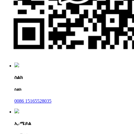
ስልክ
ስልክ
0086 15165528035
ኢ-ሜይል