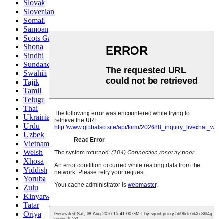
Slovak
Slovenian
Somali
Samoan
Scots Gaelic
Shona
Sindhi
Sundanese
Swahili
Tajik
Tamil
Telugu
Thai
Ukrainian
Urdu
Uzbek
Vietnamese
Welsh
Xhosa
Yiddish
Yoruba
Zulu
Kinyarwanda
Tatar
Oriya