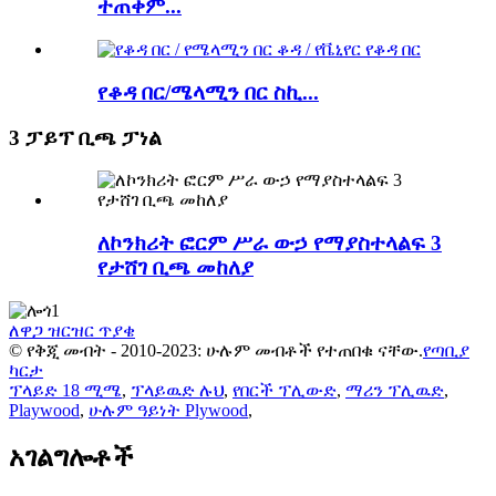
ተጠቀም...
የቆዳ በር/ሜላሚን በር ስኪ...
3 ፓይፕ ቢጫ ፓነል
ለኮንክሪት ፎርም ሥራ ውኃ የማያስተላልፍ 3
የታሸገ ቢጫ መከለያ
ለዋጋ ዝርዝር ጥያቄ
© የቅጂ መብት - 2010-2023: ሁሉም መብቶች የተጠበቁ ናቸው.
የጣቢያ
ካርታ
ፕላይድ 18 ሚሜ
,
ፕላይዉድ ሉህ
,
የበርች ፕሊውድ
,
ማሪን ፕሊዉድ
,
Playwood
,
ሁሉም ዓይነት Plywood
,
አገልግሎቶች