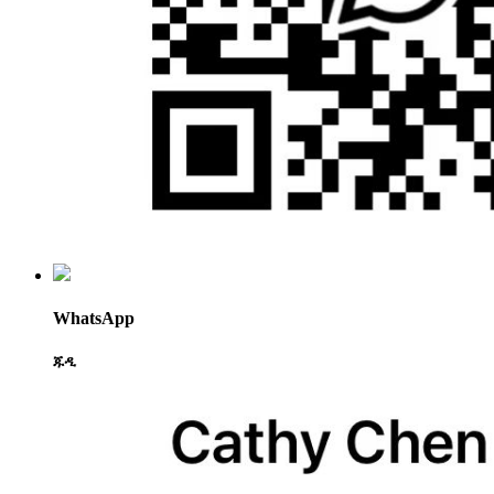
WhatsApp
ጁዲ