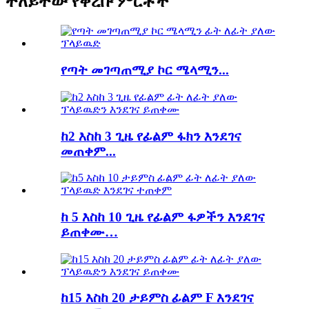
ተለይተው የቀረቡ ምርቶች
የጣት መገጣጠሚያ ኮር ሜላሚን...
ከ2 እስከ 3 ጊዜ የፊልም ፋክን እንደገና
መጠቀም...
ከ 5 እስከ 10 ጊዜ የፊልም ፋዎችን እንደገና
ይጠቀሙ…
ከ15 እስከ 20 ታይምስ ፊልም F እንደገና