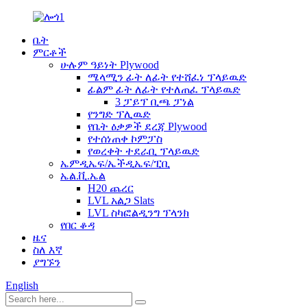
ቤት
ምርቶች
ሁሉም ዓይነት Plywood
ሜላሚን ፊት ለፊት የተሸፈነ ፕላይዉድ
ፊልም ፊት ለፊት የተለጠፈ ፕላይዉድ
3 ፓይፕ ቢጫ ፓነል
የንግድ ፕሊዉድ
የቤት ዕቃዎች ደረጃ Plywood
የተሰነጠቀ ኮምፓስ
የወረቀት ተደራቢ ፕላይዉድ
ኤምዲኤፍ/ኤችዲኤፍ/ፒቢ
ኤል.ቪ.ኤል
H20 ጨረር
LVL አልጋ Slats
LVL ስካፎልዲንግ ፕላንክ
የበር ቆዳ
ዜና
ስለ እኛ
ያግኙን
English