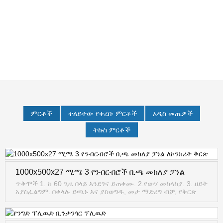
ምርቶች
ተለይተው የቀረቡ ምርቶች
አዲስ መጤዎች
ትኩስ ምርቶች
1000x500x27 ሚሜ 3 የንብርብሮች ቢጫ መከለያ ፓነል
ለኮንክሪት ቅርጽ
ጥቅሞች 1. ከ 60 ጊዜ በላይ እንደገና ይጠቀሙ. 2.የውሃ መከላከያ. 3. ዘይት
አያስፈልግም. በቀላሉ ይጫኑ እና ያስወግዱ, መታ ማድረግ ብቻ, የቅርጽ
ስራ ሊወድቅ ይችላል. 4.No ማስፋፊያ, ምንም shrinkage, ከፍተኛ
ጥንካሬ. 5. የሚቋቋም ቁጣ...