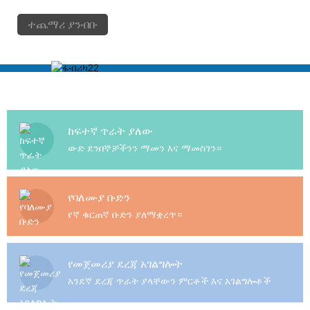
ተጨማሪ ያንብቡ
ከፍተኛ ጥራት ያለው
ውድ ደንበኞቻችንን ማመን እና ማመስገን።
የባለሙያ ቡድን
የኛ ቁርጠኛ ቡድን ያለማቋረጥ።
የመጀመሪያ ደረጃ አገልግሎት
አንደኛ ደረጃ ጥራት ያላቸውን ምርቶች እና አገልግሎቶች
ያቅርቡ።