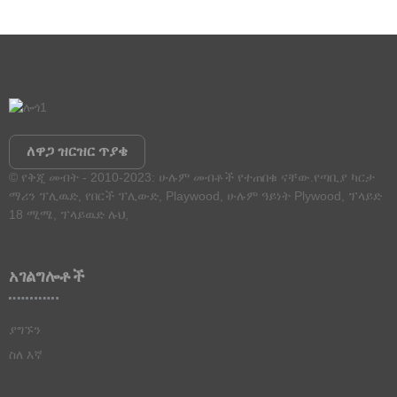
ለዋጋ ዝርዝር ጥያቄ
© የቅጂ መብት - 2010-2023: ሁሉም መብቶች የተጠበቁ ናቸው.
የጣቢያ ካርታ
ማሪን ፕሊዉድ
,
የበርች ፕሊውድ
,
Playwood
,
ሁሉም ዓይነት Plywood
,
ፕላይድ
18 ሚሜ
,
ፕላይዉድ ሉህ
,
አገልግሎቶች
ያግኙን
ስለ እኛ