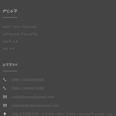
ምርቶች
ሁሉም ዓይነት Plywood
ሜላሚን ፊት ለፊት የተሸፈነ ፕላይዉድ
ኤምዲኤፍ/ኤችዲኤፍ/ፒቢ
ፊልም ፊት ለፊት የተለጠፈ ፕላይዉድ
ኤል.ቪ.ኤል
3 ፓይፕ ቢጫ ፓነል
የንግድ ፕሊዉድ
H20 ጨረር
የበር ቆዳ
የቤት ዕቃዎች ደረጃ Plywood
LVL አልጋ Slats
የተሰነጠቀ ኮምፓስ
LVL ስካፎልዲንግ ፕላንክ
አግኙን።
የወረቀት ተደራቢ ፕላይዉድ
0086-15265665889
0086-13406675282
cathy@aisenplywood.com
yolanda@aisenplywood.com
ክፍል A 1209-010 ፣ 1 ኛ ፎቅ ፣ ቁጥር 2 ህንፃ ፣ ይሄ ሶስተኛ መንገድ ፣ ሊኒ