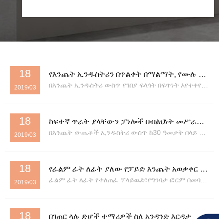
18
የእንጨት ኢንዱስትሪን በጥልቀት በማልማት, የሙሉ አገናኝ አገልግሎት ጥራት ያለው መለኪያ ይፈጥራል
በእንጨት ኢንዱስትሪ ውስጥ የገበያ ፍላጎት በፍጥነት እየተቀየረ ሲሆን የኢንዱስትሪ ውድድርም እየጨመረ መጥቷል. በዚህ መስክ ውስጥ ቦታን እንዴት ማግኘት እና ማዳበርን መቀጠል እያንዳንዱ ኩባንያ እያሰበ ያለው ከባድ ችግር ነው። እኛ ደግሞ ከ30 ዓመታት በላይ ጥልቀት ያለው ልማት ያለን ፣የቀድሞ...
2019/03
18
ከፍተኛ ጥራት ያላቸውን ፓነሎች በብልህነት መሥራት ፣ የታችኛውን የጥራት እና የአካባቢ ጥበቃ መስመሮችን በጥብቅ መከተል
በእንጨት ውጤቶች ኢንዱስትሪ ውስጥ ከ30 ዓመታት በላይ ጥልቅ ተሳትፎ ያለው አጠቃላይ ኢንተርፕራይዝ እንደመሆናችን መጠን በመካከለኛው ጥግግት ፋይበርቦርድ (ኤምዲኤፍ) እና ከፍተኛ ትፍገት ፋይበርቦርድ (ኤችዲኤፍ) በጥልቅ ሙያዊ ክምችት እና ፈጠራ ችሎታችን ጥራት ያላቸውን መመዘኛዎች መስርተናል።...
2019/03
18
የፊልም ፊት ለፊት ያለው የፓይድ እንጨት አወቃቀር እና ጥቅሞች
ፊልም ፊት ለፊት የተለጠፈ ፕላይዉድ፣የግንባታ ፎርም በመባልም የሚታወቅ፣በሙቀት መጨመሪያ ቴክኖሎጂ አማካኝነት የፌኖሊክ ሙጫን እንደ ዋና ማጣበቂያ እና ከእንጨት የተሠራ ሽፋን በማድረግ የተሰራ ሰሌዳ ነው። አለው ኢ...
2019/03
18
በገጠር ላሉ ድሆች ተማሪዎች ስለ አንዳንድ እርዳታ