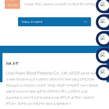
የገንዘብ ችግር ካለባቸው ቤተሰቦች የተማሪዎችን የምስክር ወረቀት ማሻሻል እና የገንዘብ ችግር ካለባቸው ቤተሰቦች ተማሪዎችን በመለየት ፍትሃዊነትን፣ ፍትህን፣ መረጃን ይፋ ማድረግ እና የተማሪዎችን ግላዊነት ማክበርን ለማንፀባረቅ መስራት አለብን። ትክክለኛውን ነገር ለመረዳት…
2019/03
የበለጠ ይመልከቱ
ስለ እኛ
Linyi Aisen Wood Products Co., Ltd. በ2019 አይሰን ዉድ
ተብሎ የተሰየመ ሲሆን በቻይና በሻንዶንግ ግዛት በሊኒ በሚገኘው
የእንጨት ኢንዱስትሪ ውስጥ ግንባር ቀደም ተጫዋች ነው። ከሶስት
አስርት አመታት በላይ ልምድ በማግኘታችን ራሳችንን እንደ
አጠቃላይ ኢንተርፕራይዝ አቋቁመናል የምርት ልማት፣ ዲዛይን፣
ምርት፣ ሽያጭ እና ከሽያጭ በኋላ አገልግሎት።