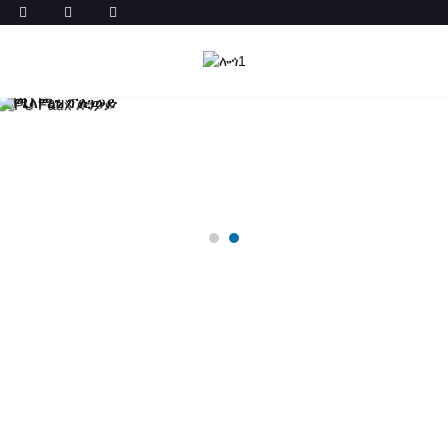
ሜላሚን ፕሊውድ