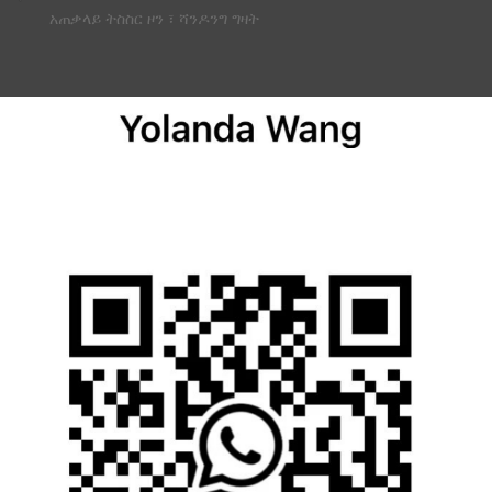
አጠቃላይ ትስስር ዞን ፣ ሻንዶንግ ግዛት