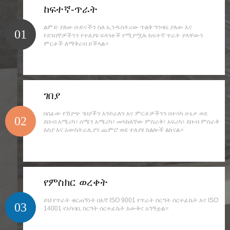
ከፍተኛ-ጥራት
ልምድ ያለው ቡድናችን ስለ ኢንዱስትሪው ጥልቅ ግንዛቤ ያለው እና
01
የደንበኞቻችንን የተለያዩ ፍላጎቶች የሚያሟሉ ከፍተኛ ጥራት ያላቸውን
ምርቶች ለማቅረብ ይችላል።
ገበያ
በሰፊው የሽያጭ ገበያችን እንኮራለን እና ምርቶቻችንን በተሳካ ሁኔታ ወደ
02
ደቡብ አሜሪካ፣ ሰሜን አሜሪካ፣ መካከለኛው ምስራቅ፣ አፍሪካ፣ ደቡብ ምስራቅ
እስያ እና አውስትራሊያን ጨምሮ ወደ ተለያዩ ክልሎች ልከናል።
የምስክር ወረቀት
ይህ የጥራት ቁርጠኝነት በእኛ ISO 9001 የጥራት ስርዓት ሰርተፊኬት እና ISO
03
14001 የአካባቢ ስርዓት ሰርተፊኬት እውቅና አግኝቷል።