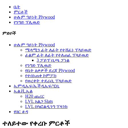
ቤት
ምርቶች
ሁሉም ዓይነት Plywood
የንግድ ፕሊዉድ
ምድቦች
ሁሉም ዓይነት Plywood
ሜላሚን ፊት ለፊት የተሸፈነ ፕላይዉድ
ፊልም ፊት ለፊት የተለጠፈ ፕላይዉድ
3 ፓይፕ ቢጫ ፓነል
የንግድ ፕሊዉድ
የቤት ዕቃዎች ደረጃ Plywood
የተሰነጠቀ ኮምፓስ
የወረቀት ተደራቢ ፕላይዉድ
ኤምዲኤፍ/ኤችዲኤፍ/ፒቢ
ኤል.ቪ.ኤል
H20 ጨረር
LVL አልጋ Slats
LVL ስካፎልዲንግ ፕላንክ
የበር ቆዳ
ተለይተው የቀረቡ ምርቶች