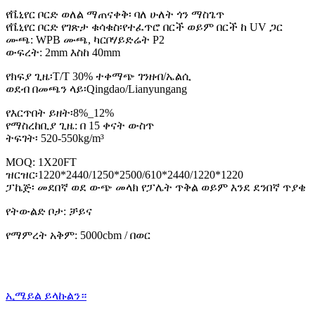
የቬኒየር ቦርድ ወለል ማጠናቀቅ፡ ባለ ሁለት ጎን ማስጌጥ
የቬኒየር ቦርድ የገጽታ ቁሳቁስ፡የተፈጥሮ በርች ወይም በርች ከ UV ጋር
ሙጫ: WPB ሙጫ, ካርቦሃይድሬት P2
ውፍረት: 2mm እስከ 40mm
የክፍያ ጊዜ፡T/T 30% ተቀማጭ ገንዘብ/ኤልሲ
ወደብ በመጫን ላይ፡Qingdao/Lianyungang
የእርጥበት ይዘት፡8%_12%
የማስረከቢያ ጊዜ: በ 15 ቀናት ውስጥ
ትፍገት፡ 520-550kg/m³
MOQ: 1X20FT
ዝርዝር፡1220*2440/1250*2500/610*2440/1220*1220
ፓኬጅ፡ መደበኛ ወደ ውጭ መላክ የፓሌት ጥቅል ወይም እንደ ደንበኛ ጥያቄ
የትውልድ ቦታ: ቻይና
የማምረት አቅም: 5000cbm / በወር
ኢሜይል ይላኩልን።