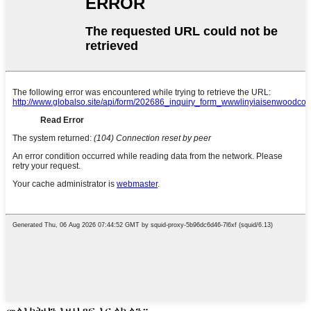
መልእክትህን እዚህ ጻፍ እና ላኩልን።