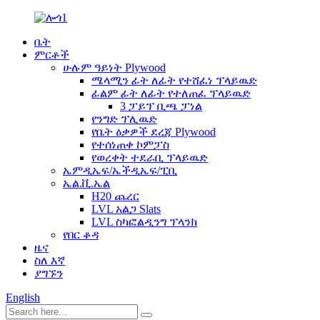
ቤት
ምርቶች
ሁሉም ዓይነት Plywood
ሜላሚን ፊት ለፊት የተሸፈነ ፕላይዉድ
ፊልም ፊት ለፊት የተለጠፈ ፕላይዉድ
3 ፓይፕ ቢጫ ፓነል
የንግድ ፕሊዉድ
የቤት ዕቃዎች ደረጃ Plywood
የተሰነጠቀ ኮምፓስ
የወረቀት ተደራቢ ፕላይዉድ
ኤምዲኤፍ/ኤችዲኤፍ/ፒቢ
ኤል.ቪ.ኤል
H20 ጨረር
LVL አልጋ Slats
LVL ስካፎልዲንግ ፕላንክ
የበር ቆዳ
ዜና
ስለ እኛ
ያግኙን
English