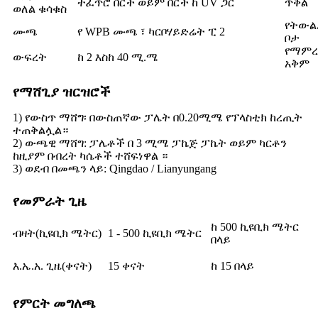
ተፈጥሮ በርች ወይም በርች ከ UV ጋር
ጥቅል
ወለል ቁሳቁስ
የትውል
ሙጫ
የ WPB ሙጫ ፣ ካርቦሃይድሬት ፒ 2
ቦታ
የማም
ውፍረት
ከ 2 እስከ 40 ሚ.ሜ
አቅም
የማሸጊያ ዝርዝሮች
1) የውስጥ ማሸግ፡ በውስጠኛው ፓሌት በ0.20ሚሜ የፕላስቲክ ከረጢት
ተጠቅልሏል።
2) ውጫዊ ማሸግ: ፓሌቶች በ 3 ሚሜ ፓኬጅ ፓኬት ወይም ካርቶን
ከዚያም በብረት ካሴቶች ተሸፍነዋል ።
3) ወደብ በመጫን ላይ: Qingdao / Lianyungang
የመምራት ጊዜ
ከ 500 ኪዩቢክ ሜትር
ብዛት(ኪዩቢክ ሜትር)
1 - 500 ኪዩቢክ ሜትር
በላይ
እ.ኤ.አ. ጊዜ(ቀናት)
15 ቀናት
ከ 15 በላይ
የምርት መግለጫ