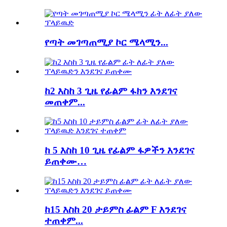
የጣት መገጣጠሚያ ኮር ሜላሚን...
ከ2 እስከ 3 ጊዜ የፊልም ፋክን እንደገና
መጠቀም...
ከ 5 እስከ 10 ጊዜ የፊልም ፋዎችን እንደገና
ይጠቀሙ…
ከ15 እስከ 20 ታይምስ ፊልም F እንደገና
ተጠቀም...