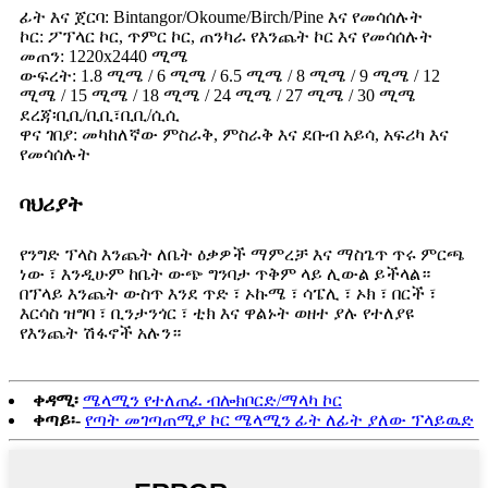
ፊት እና ጀርባ: Bintangor/Okoume/Birch/Pine እና የመሳሰሉት
ኮር: ፖፕላር ኮር, ጥምር ኮር, ጠንካራ የእንጨት ኮር እና የመሳሰሉት
መጠን: 1220x2440 ሚሜ
ውፍረት: 1.8 ሚሜ / 6 ሚሜ / 6.5 ሚሜ / 8 ሚሜ / 9 ሚሜ / 12
ሚሜ / 15 ሚሜ / 18 ሚሜ / 24 ሚሜ / 27 ሚሜ / 30 ሚሜ
ደረጃ፡ቢቢ/ቢቢ፣ቢቢ/ሲሲ
ዋና ገበያ: መካከለኛው ምስራቅ, ምስራቅ እና ደቡብ አይሳ, አፍሪካ እና
የመሳሰሉት
ባህሪያት
የንግድ ፕላስ እንጨት ለቤት ዕቃዎች ማምረቻ እና ማስጌጥ ጥሩ ምርጫ
ነው ፣ እንዲሁም ከቤት ውጭ ግንባታ ጥቅም ላይ ሊውል ይችላል።
በፕላይ እንጨት ውስጥ እንደ ጥድ ፣ ኦኩሜ ፣ ሳፔሊ ፣ ኦክ ፣ በርች ፣
እርሳስ ዝግባ ፣ ቢንታንጎር ፣ ቲክ እና ዋልኑት ወዘተ ያሉ የተለያዩ
የእንጨት ሽፋኖች አሉን።
ቀዳሚ፡
ሜላሚን የተለጠፈ ብሎክቦርድ/ማላካ ኮር
ቀጣይ፡-
የጣት መገጣጠሚያ ኮር ሜላሚን ፊት ለፊት ያለው ፕላይዉድ