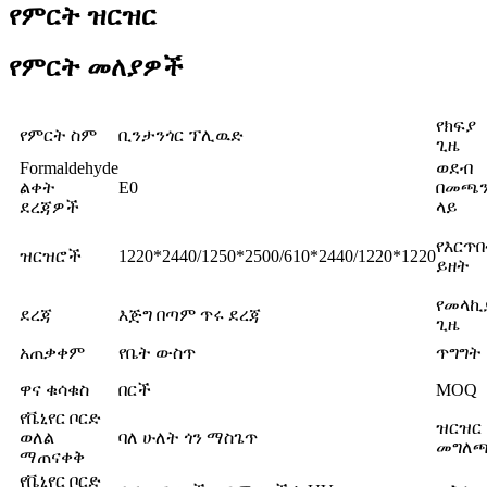
የምርት ዝርዝር
የምርት መለያዎች
የክፍያ
የምርት ስም
ቢንታንጎር ፕሊዉድ
ጊዜ
Formaldehyde
ወደብ
ልቀት
E0
በመጫ
ደረጃዎች
ላይ
የእርጥ
ዝርዝሮች
1220*2440/1250*2500/610*2440/1220*1220
ይዘት
የመላኪ
ደረጃ
እጅግ በጣም ጥሩ ደረጃ
ጊዜ
አጠቃቀም
የቤት ውስጥ
ጥግግት
ዋና ቁሳቁስ
በርች
MOQ
የቬኒየር ቦርድ
ዝርዝር
ወለል
ባለ ሁለት ጎን ማስጌጥ
መግለ
ማጠናቀቅ
የቬኒየር ቦርድ