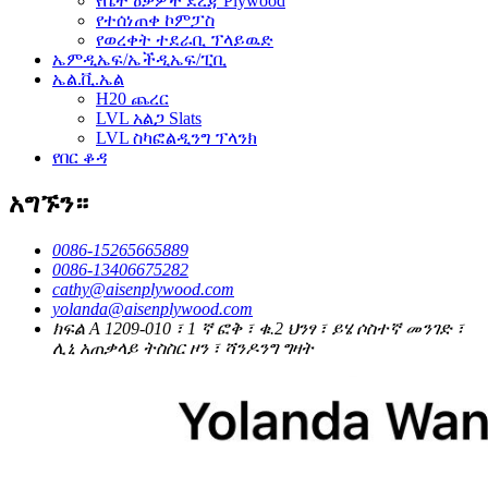
የቤት ዕቃዎች ደረጃ Plywood
የተሰነጠቀ ኮምፓስ
የወረቀት ተደራቢ ፕላይዉድ
ኤምዲኤፍ/ኤችዲኤፍ/ፒቢ
ኤል.ቪ.ኤል
H20 ጨረር
LVL አልጋ Slats
LVL ስካፎልዲንግ ፕላንክ
የበር ቆዳ
አግኙን።
0086-15265665889
0086-13406675282
cathy@aisenplywood.com
yolanda@aisenplywood.com
ክፍል A 1209-010 ፣ 1 ኛ ፎቅ ፣ ቁ.2 ህንፃ ፣ ይሄ ሶስተኛ መንገድ ፣
ሊኒ አጠቃላይ ትስስር ዞን ፣ ሻንዶንግ ግዛት