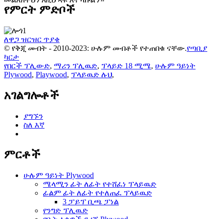
የምርት ምድቦች
ለዋጋ ዝርዝር ጥያቄ
© የቅጂ መብት - 2010-2023: ሁሉም መብቶች የተጠበቁ ናቸው.
የጣቢያ
ካርታ
የበርች ፕሊውድ
,
ማሪን ፕሊዉድ
,
ፕላይድ 18 ሚሜ
,
ሁሉም ዓይነት
Plywood
,
Playwood
,
ፕላይዉድ ሉህ
,
አገልግሎቶች
ያግኙን
ስለ እኛ
ምርቶች
ሁሉም ዓይነት Plywood
ሜላሚን ፊት ለፊት የተሸፈነ ፕላይዉድ
ፊልም ፊት ለፊት የተለጠፈ ፕላይዉድ
3 ፓይፕ ቢጫ ፓነል
የንግድ ፕሊዉድ