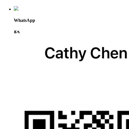
WhatsApp
ጁዲ