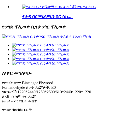
የቆዳ በር/ሜላሚን በር ስኪ...
የንግድ ፕሊዉድ ቢንታንጎር ፕሊዉድ
አጭር መግለጫ፡-
የምርት ስም: Bintangor Plywood
Formaldehyde ልቀት ደረጃዎች: E0
ዝርዝሮች፡1220*2440/1250*2500/610*2440/1220*1220
ደረጃ፡ በጣም ጥሩ ደረጃ
አጠቃቀም: የቤት ውስጥ
ዋናው ቁሳቁስ: በርች