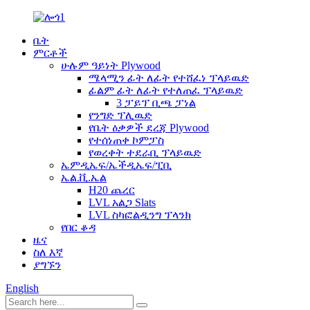
ቤት
ምርቶች
ሁሉም ዓይነት Plywood
ሜላሚን ፊት ለፊት የተሸፈነ ፕላይዉድ
ፊልም ፊት ለፊት የተለጠፈ ፕላይዉድ
3 ፓይፕ ቢጫ ፓነል
የንግድ ፕሊዉድ
የቤት ዕቃዎች ደረጃ Plywood
የተሰነጠቀ ኮምፓስ
የወረቀት ተደራቢ ፕላይዉድ
ኤምዲኤፍ/ኤችዲኤፍ/ፒቢ
ኤል.ቪ.ኤል
H20 ጨረር
LVL አልጋ Slats
LVL ስካፎልዲንግ ፕላንክ
የበር ቆዳ
ዜና
ስለ እኛ
ያግኙን
English