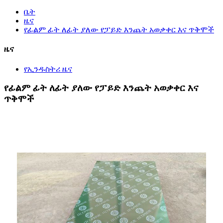
ቤት
ዜና
የፊልም ፊት ለፊት ያለው የፓይድ እንጨት አወቃቀር እና ጥቅሞች
ዜና
የኢንዱስትሪ ዜና
የፊልም ፊት ለፊት ያለው የፓይድ እንጨት አወቃቀር እና
ጥቅሞች