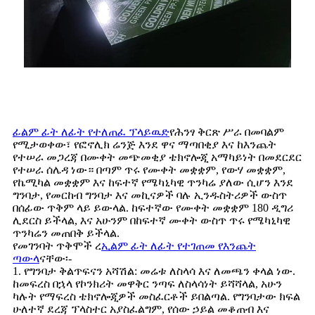
ፊልም ፊት ለፊት የተለጠፈ ፕላይዉድ
የሕንፃ ቅርጽ ሥራ በመባልም
የሚታወቀው፣ የፎኖሊክ ሬንጅ እንደ ዋና ማጣበቂያ እና ከእንጨት
የተሠራ መጋረጃ በሙቀት መጭመቂያ ቴክኖሎጂ አማካይነት በመደርደር
የተሠራ ሰሌዳ ነው። በጣም ጥሩ የሙቀት መቋቋም, የውሃ መቋቋም,
የኬሚካል መቋቋም እና ከፍተኛ የሜካኒካዊ ጥንካሬ ያለው ሲሆን እንደ
ግንባታ, የመርከብ ግንባታ እና መኪናዎች ባሉ ኢንዱስትሪዎች ውስጥ
በሰፊው ጥቅም ላይ ይውላል. ከፍተኛው የሙቀት መቋቋም 180 ዲግሪ
ሊደርስ ይችላል, እና አሁንም በከፍተኛ ሙቀት ውስጥ ጥሩ የሜካኒካዊ
ጥንካሬን መጠበቅ ይችላል.
የመገንባት ጥቅሞች ረ
ኢልም ፊት ለፊት የተገጠመ የእንጨት
ጣውላ
ናቸው፡-
1. የግንባታ ቅልጥፍናን አሻሽል: መሬቱ ለስላሳ እና ለመጫን ቀላል ነው.
ከመፍረስ በኋላ የኮንክሪት መዋቅር ንጣፍ ለስላሳነት ይሻሻላል, አሁን
ካሉት የማፍረስ ቴክኖሎጂዎች መስፈርቶች ይበልጣል. የግንባታው ክፍል
ሁለተኛ ደረጃ ፕላስተር አያስፈልግም, የሰው ኃይል መቆጠብ እና