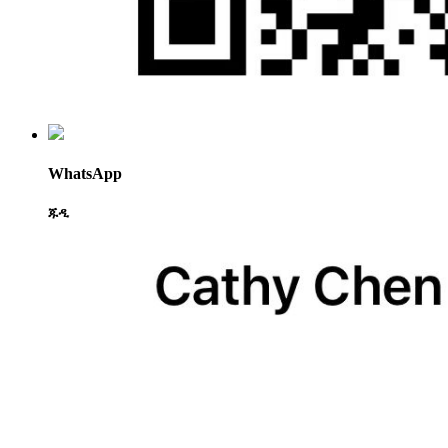
WhatsApp
ጁዲ