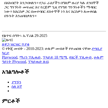
በአክብሮት እንጋብዛለን። የጋራ ራዕያችን በዓለም ዙሪያ ካሉ ደንበኞች
ጋር ግንኙነት መፍጠር እና የረጅም ጊዜ የንግድ ግንኙነቶችን ማዳበር
ነው። ከእርስዎ ጋር በመተባበር ደስተኞች ነን እና እርስዎን ለመቀበል
በጉጉት እንጠባበቃለን።
የልጥፍ ሰዓት፡- ኤፕሪል 29-2025
ለዋጋ ዝርዝር ጥያቄ
© የቅጂ መብት - 2010-2023: ሁሉም መብቶች የተጠበቁ ናቸው.
የጣቢያ
ካርታ
Playwood
,
ማሪን ፕሊዉድ
,
ፕላይድ 18 ሚሜ
,
የበርች ፕሊውድ
,
ሁሉም
ዓይነት Plywood
,
ፕላይዉድ ሉህ
,
አገልግሎቶች
ያግኙን
ስለ እኛ
ምርቶች