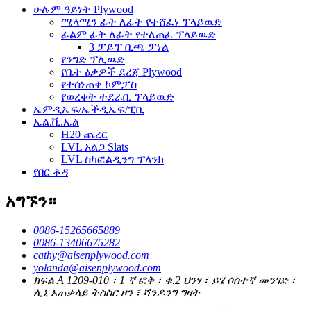
ሁሉም ዓይነት Plywood
ሜላሚን ፊት ለፊት የተሸፈነ ፕላይዉድ
ፊልም ፊት ለፊት የተለጠፈ ፕላይዉድ
3 ፓይፕ ቢጫ ፓነል
የንግድ ፕሊዉድ
የቤት ዕቃዎች ደረጃ Plywood
የተሰነጠቀ ኮምፓስ
የወረቀት ተደራቢ ፕላይዉድ
ኤምዲኤፍ/ኤችዲኤፍ/ፒቢ
ኤል.ቪ.ኤል
H20 ጨረር
LVL አልጋ Slats
LVL ስካፎልዲንግ ፕላንክ
የበር ቆዳ
አግኙን።
0086-15265665889
0086-13406675282
cathy@aisenplywood.com
yolanda@aisenplywood.com
ክፍል A 1209-010 ፣ 1 ኛ ፎቅ ፣ ቁ.2 ህንፃ ፣ ይሄ ሶስተኛ መንገድ ፣
ሊኒ አጠቃላይ ትስስር ዞን ፣ ሻንዶንግ ግዛት