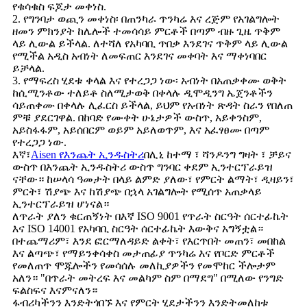
የቁሳቁስ ፍጆታ መቀነስ.
2. የግንባታ ወጪን መቀነስ፡ በጠንካራ ጥንካሬ እና ረጅም የአገልግሎት
ዘመን ምክንያት ከሌሎች ተመሳሳይ ምርቶች በጣም ብዙ ጊዜ ጥቅም
ላይ ሊውል ይችላል. ለተሻለ የአካባቢ ጥበቃ እንደገና ጥቅም ላይ ሊውል
የሚችል አዲስ አብነት ለመፍጠር እንደገና መቀባት እና ማቀነባበር
ይቻላል.
3. የማፍረስ ሂደቱ ቀላል እና የተረጋጋ ነው፡ አብነት በአጠቃቀሙ ወቅት
ከሲሚንቶው ተለይቶ ስለሚታወቅ በቀላሉ ዲሞዲንግ ኤጀንቶችን
ሳይጠቀሙ በቀላሉ ሊፈርስ ይችላል, ይህም የአብነት ጽዳት ስራን የበለጠ
ምቹ ያደርገዋል. በከባድ የሙቀት ሁኔታዎች ውስጥ, አይቀንስም,
አይስፋፋም, አይሰበርም ወይም አይለወጥም, እና አፈፃፀሙ በጣም
የተረጋጋ ነው.
እኛ፣
Aisen የእንጨት ኢንዱስትሪ
በሊኒ ከተማ ፣ ሻንዶንግ ግዛት ፣ ቻይና
ውስጥ በእንጨት ኢንዱስትሪ ውስጥ ግንባር ቀደም ኢንተርፕራይዝ
ናቸው። ከሠላሳ ዓመታት በላይ ልምድ ያለው፣ የምርት ልማት፣ ዲዛይን፣
ምርት፣ ሽያጭ እና ከሽያጭ በኋላ አገልግሎት የሚሰጥ አጠቃላይ
ኢንተርፕራይዝ ሆነናል።
ለጥራት ያለን ቁርጠኝነት በእኛ ISO 9001 የጥራት ስርዓት ሰርተፊኬት
እና ISO 14001 የአካባቢ ስርዓት ሰርተፊኬት እውቅና አግኝቷል።
በተጨማሪም፣ እንደ ፎርማለዳይድ ልቀት፣ የእርጥበት መጠን፣ መበከል
እና ልጣጭ፣ የማይንቀሳቀስ መታጠፊያ ጥንካሬ እና የቦርድ ምርቶች
የመለጠጥ ሞጁሎችን የመሳሰሉ መለኪያዎችን የመሞከር ችሎታም
አለን። "በጥራት መትረፍ እና መልካም ስም በማደግ" በሚለው የንግድ
ፍልስፍና እናምናለን።
ፋብሪካችንን እንድትጎበኙ እና የምርት ሂደታችንን እንድትመለከቱ